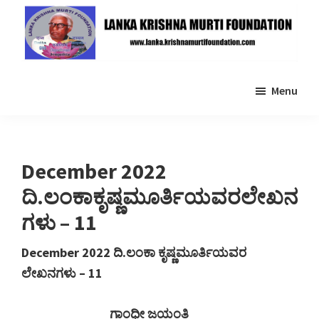
Skip
Skip
to
to
main
primary
Lanka
content
sidebar
Krishna
Menu
Murti
Foundation
December 2022
ದಿ.ಲಂಕಾಕೃಷ್ಣಮೂರ್ತಿಯವರಲೇಖನ
ಗಳು – 11
December 2022
ದಿ
.
ಲಂಕಾ
ಕೃಷ್ಣಮೂರ್ತಿಯವರ
ಲೇಖನಗಳು – 11
ಗಾಂಧೀ
ಜಯಂತಿ