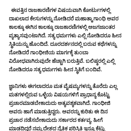
ಈವತ್ತಿನ
ರಾಜಕಾರಣಿಗಳ
ವಿಷಯವಾಗಿ
ಕೋರ್ಟುಗಳಲ್ಲಿ
ದಾಖಲಾದ
ಕೇಸುಗಳನ್ನು
ನೋಡಿದರೆ
ಮಹಾತ್ಮಾ
ಗಾಂಧಿ
ಅವರ
ಕಾಲಕ್ಕೂ
ಈಗಿನ
ಕಾಲಕ್ಕೂ
ರಾಜಕಾರಣಿಗಳಲ್ಲಿ
ಅಜಗಜಾಂತರ
ವ್ಯತ್ಯಾಸವುಂಟಾಗಿದೆ
.
ಸತ್ಯ
ಧರ್ಮಗಳು
ಎಲ್ಲಿ
ನೋಡಿದರೂ
ಹೀನ
ಸ್ಥಿತಿಯನ್ನು
ಹೊಂದಿದೆ
.
ದೂರದರ್ಶನದಲ್ಲಿ
ಬರುವ
ಕಥೆಗಳನ್ನು
ನೋಡಿದರೆ
ಗಾಂಧೀಜಿಯ
ಮಾರ್ಗಕ್ಕೆ
ತುಂಬಾ
ವಿರೋಧವಾಗಿರುವುದೇ
ಹೆಚ್ಚಾಗಿ
ಬರುತ್ತಿವೆ
.
ಬಲಿಷ್ಠರಲ್ಲಿ
ಎಲ್ಲಿ
ನೋಡಿದರೂ
ಸತ್ಯ
ಧರ್ಮಗಳು
ಹೀನ
ಸ್ಥಿತಿಗೆ
ಬಂದಿವೆ
.
ಜ್ಞಾನಿಗಳು
ಈಗಲಾದರೂ
ಮತ
ವೈಷಮ್ಯಗಳನ್ನು
ತೊರೆದು
ಎಲ್ಲ
ಮತಗಳಲ್ಲಿರುವ
ಒಳ್ಳೆಯ
ವಿಷಯಗಳಿಗೆ
ಪ್ರಾಧಾನ್ಯ
ಕೊಟ್ಟು
ಪ್ರಚಾರಮಾಡಬೇಕಾದುದು
ಅತ್ಯವಶ್ಯಕವಾಗಿದೆ
.
ಗಾಂಧೀಜಿ
ಅವರು
ಹಾಗೆ
ಮಾಡುತ್ತಿದ್ದರು
.
ಅವರನ್ನು
ಕುರಿತು
ಈ
ದಿನ
ಪ್ರಚಾರ
ನಡೆಸಬೇಕಾದುದು
ಸರ್ಕಾರದ
ಕರ್ತವ್ಯ
.
ಹೀಗೆ
ಮಾಡದಿದ್ದರೆ
ನಮ್ಮ
ದೇಶದ
ನೈತಿಕ
ಪರಿಸ್ಥಿತಿ
ಇನ್ನೂ
ಕೆಟ್ಟು