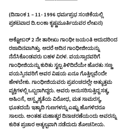
(
ದಿನಾಂಕ
1 – 11- 1996
ಧರ್ಮಪ್ರಭ
ಸಂಚಿಕೆಯಲ್ಲಿ
ಪ್ರಕಟವಾದ
ದಿ
.
ಲಂಕಾ
ಕೃಷ್ಣಮೂರ್ತಿಯವರ
ಲೇಖನ
)
ಅಕ್ಟೋಬರ್
2
ನೇ
ತಾರೀಖು
ಗಾಂಧೀ
ಜಯಂತಿ
ಆದುದರಿಂದ
ರಜಾದಿನವಾಗಿತ್ತು
.
ಆದರೆ
ಆದಿನ
ಗಾಂಧೀಜೀಯನ್ನು
ನೆನೆಸಿಕೊಂಡವರು
ಬಹಳ
ವಿರಳ
.
ವಯಸ್ಸಾದವರಿಗೆ
ಗಾಂಧೀಜಿಯನ್ನು
ಕುರಿತು
ಸ್ವಲ್ಪ
ತಿಳಿದಿದೆಯೇ
ಹೊರತು
ಸಣ್ಣ
ವಯಸ್ಸಿನವರಿಗೆ
ಅವರ
ವಿಷಯ
ಏನೂ
ಗೊತ್ತಿಲ್ಲವೆಂದೇ
ಹೇಳಬೇಕು
.
ಗಾಂಧೀಜಿಯವರು
ಪ್ರಪಂಚದಲ್ಲೇ
ಅತ್ಯುತ್ತಮ
ವ್ಯಕ್ತಿಗಳಲ್ಲಿ
ಒಬ್ಬರಾಗಿದ್ದರು
.
ಅವರು
ಅನುಸರಿಸುತ್ತಿದ್ದ
ಸತ್ಯ
,
ಅಹಿಂಸೆ
,
ಅಸ್ಪೃಶ್ಯತೆಯ
ವಿರೋಧ
,
ಮತ
ಸಾಮರಸ್ಯ
,
ಭೂತದಯೆ
ಇತ್ಯಾದಿ
ಗುಣಗಳನ್ನು
ಎಷ್ಟು
ಹೊಗಳಿದರೂ
ಸಾಲದು
.
ಅಂತಹ
ಮಹಾತ್ಮರ
ದಿನಾಚರಣೆಯಂದು
ಅವರನ್ನು
ಕುರಿತ
ಪ್ರಚಾರ
ಅತ್ಯಲ್ಪವಾಗಿ
ನಡೆದುದು
ಶೋಚನೀಯ
.