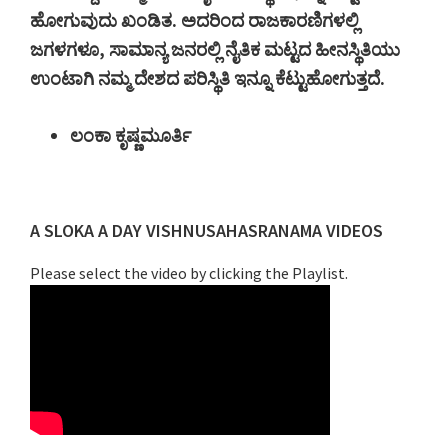
ಹೋಗುವುದು
ಖಂಡಿತ
.
ಅದರಿಂದ
ರಾಜಕಾರಣಿಗಳಲ್ಲಿ
ಜಗಳಗಳೂ
,
ಸಾಮಾನ್ಯ
ಜನರಲ್ಲಿ
ನೈತಿಕ
ಮಟ್ಟದ
ಹೀನಸ್ಥಿತಿಯು
ಉಂಟಾಗಿ
ನಮ್ಮ
ದೇಶದ
ಪರಿಸ್ಥಿತಿ
ಇನ್ನೂ
ಕೆಟ್ಟುಹೋಗುತ್ತದೆ
.
ಲಂಕಾ
ಕೃಷ್ಣಮೂರ್ತಿ
Primary
A SLOKA A DAY VISHNUSAHASRANAMA VIDEOS
Sidebar
Please select the video by clicking the Playlist.