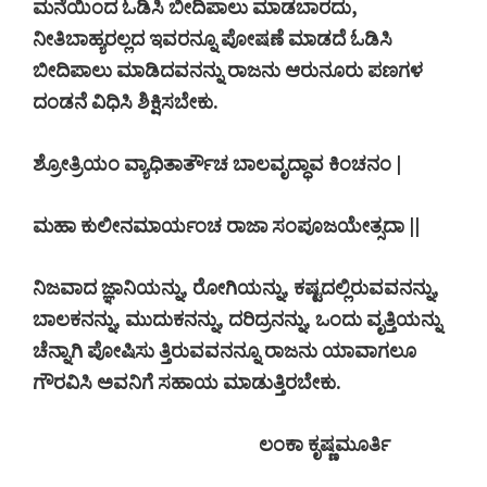
ಮನೆಯಿಂದ ಓಡಿಸಿ ಬೀದಿಪಾಲು ಮಾಡಬಾರದು,
ನೀತಿಬಾಹ್ಯರಲ್ಲದ ಇವರನ್ನೂ ಪೋಷಣೆ ಮಾಡದೆ ಓಡಿಸಿ
ಬೀದಿಪಾಲು ಮಾಡಿದವನನ್ನು ರಾಜನು ಆರುನೂರು ಪಣಗಳ
ದಂಡನೆ ವಿಧಿಸಿ ಶಿಕ್ಷಿಸಬೇಕು.
ಶ್ರೋತ್ರಿಯಂ ವ್ಯಾಧಿತಾರ್ತೌಚ ಬಾಲವೃದ್ಧಾವ ಕಿಂಚನಂ |
ಮಹಾ ಕುಲೀನಮಾರ್ಯಂಚ ರಾಜಾ ಸಂಪೂಜಯೇತ್ಸದಾ ||
ನಿಜವಾದ ಜ್ಞಾನಿಯನ್ನು, ರೋಗಿಯನ್ನು, ಕಷ್ಟದಲ್ಲಿರುವವನನ್ನು,
ಬಾಲಕನನ್ನು, ಮುದುಕನನ್ನು, ದರಿದ್ರನನ್ನು, ಒಂದು ವೃತ್ತಿಯನ್ನು
ಚೆನ್ನಾಗಿ ಪೋಷಿಸು ತ್ತಿರುವವನನ್ನೂ ರಾಜನು ಯಾವಾಗಲೂ
ಗೌರವಿಸಿ ಅವನಿಗೆ ಸಹಾಯ ಮಾಡುತ್ತಿರಬೇಕು.
ಲಂಕಾ ಕೃಷ್ಣಮೂರ್ತಿ