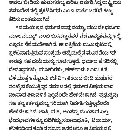
ಅವರು ಬೀದಿಯ ಹುಡುಗರನ್ನು ಕುರಿತು ಏರ್ಪಡಿಸಿದ್ದ ರಾಷ್ಟ್ರೀಯ
ಸಮಾವೇಶದಲ್ಲಿ ಪ್ರಕಟಿಸಿದನು ಎಂಬ ವಾರ್ತೆ ಜನರಿಗೆ ಕಣ್ಣು
ತೆರಿಸುವಂತಹುದಾಗಿದೆ.
“ದಯೆಯಿಲ್ಲದ ಧರ್ಮವದಾವುದಯ್ಯಾ, ದಯವೇ ಧರ್ಮದ
ಮೂಲವಯ್ಯಾ” ಎಂಬ ಬಸವಣ್ಣನವರ ವಚನಾಮೃತವನ್ನು ಇಲ್ಲಿ
ಎಲ್ಲರೂ ನೆನೆಯಬೇಕಾಗಿದೆ. ಈ ಪತ್ರಿಕೆಯ ಮುಖಪುಟದಲ್ಲಿ
ಪ್ರಕಟವಾಗುತ್ತಿರುವ ಸಂಸ್ಥೆಯ ಚಿಹ್ನೆಯಲ್ಲಿನ ಮೂರನೆಯ ‘ದ’
ಕಾರವು ಸಹ ದಯೆಯನ್ನು ಸೂಚಿಸುತ್ತದೆ. ಧರ್ಮದ ಹೆಸರಿನಲ್ಲಿ
ದೇವಸ್ಥಾನಗಳು, ಮಸೀದಿಗಳು, ಚರ್ಚ್‌ಗಳು ಒಂದು ಕಡೆ
ಬೆಳೆಯುತ್ತ ಇನ್ನೊಂದು ಕಡೆ ನಿರ್ಗತಿಕರಾದ ಬೀದಿ ಹುಡುಗರ
ಸಂಖ್ಯೆ ಬೆಳೆಯುತ್ತಿದ್ದರೆ ಸಮಾಜದಲ್ಲಿ ಧರ್ಮದ ವಿಷಯವಾದ
ನಿಜವಾದ ತಿಳುವಳಿಕೆ ಇಲ್ಲವೆಂದೇ ಹೇಳಬೇಕಾಗಿದೆ. ಪ್ರಭುತ್ವವು
ಸಹ ತನ್ನ ಕರ್ತವ್ಯವನ್ನು ಸರಿಯಾಗಿ ನಿರ್ವಹಿಸುತ್ತಿಲ್ಲವೆಂದೇ
ಹೇಳಬೇಕಾಗಿದೆ. ಜಾತಿ, ಮತ, ಅಂತಸ್ತು ಮುಂತಾದ ಎಲ್ಲ
ಭೇದಭಾವಗಳನ್ನೂ ಬದಿಗಿಟ್ಟು ಸಹಾನುಭೂತಿ, ಔದಾರ್ಯ,
ಕನಿಕರದಿಂದ ಕೂಡಿದ ಸಮಸ್ತ ಜನರೆಲ್ಲರೂ ಆ ವಿಷಯದಲ್ಲಿ