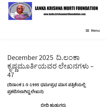
Skip
Skip
to
to
main
primary
Lanka
content
sidebar
Krishna
Menu
Murti
Foundation
December 2025 ದಿ.ಲಂಕಾ
ಕೃಷ್ಣಮೂರ್ತಿಯವರ ಲೇಖನಗಳು –
47
(ದಿನಾಂಕ 1-5-1995 ಧರ್ಮಪ್ರಭ ಮಾಸ ಪತ್ರಿಕೆಯಲ್ಲಿ
ಪ್ರಕಟಿಸಲಾಗಿದ್ದ ಲೇಖನ)
ಬೀದಿ ಹುಡುಗರು