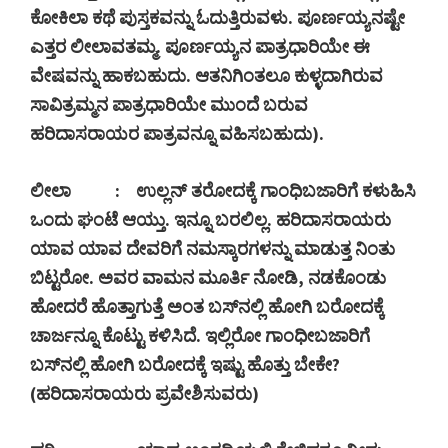
ಕೋಕಿಲಾ ಕಥೆ ಪುಸ್ತಕವನ್ನು ಓದುತ್ತಿರುವಳು. ಪೂರ್ಣಯ್ಯನಷ್ಟೇ
ಎತ್ತರ ಲೀಲಾವತಮ್ಮ. ಪೂರ್ಣಯ್ಯನ ಪಾತ್ರಧಾರಿಯೇ ಈ
ವೇಷವನ್ನು ಹಾಕಬಹುದು. ಆತನಿಗಿಂತಲೂ ಕುಳ್ಳದಾಗಿರುವ
ಸಾವಿತ್ರಮ್ಮನ ಪಾತ್ರಧಾರಿಯೇ ಮುಂದೆ ಬರುವ
ಹರಿದಾಸರಾಯರ ಪಾತ್ರವನ್ನೂ ವಹಿಸಬಹುದು).
ಲೀಲಾ
:
ಉಲ್ಲನ್ ತರೋದಕ್ಕೆ ಗಾಂಧಿಬಜಾರಿಗೆ ಕಳುಹಿಸಿ
ಒಂದು ಘಂಟೆ ಆಯ್ತು. ಇನ್ನೂ ಬರಲಿಲ್ಲ. ಹರಿದಾಸರಾಯರು
ಯಾವ ಯಾವ ದೇವರಿಗೆ ನಮಸ್ಕಾರಗಳನ್ನು ಮಾಡುತ್ತ ನಿಂತು
ಬಿಟ್ಟರೋ. ಅವರ ವಾಮನ ಮೂರ್ತಿ ನೋಡಿ
,
ನಡಕೊಂಡು
ಹೋದರೆ ಹೊತ್ತಾಗುತ್ತೆ ಅಂತ ಬಸ್‍ನಲ್ಲಿ ಹೋಗಿ ಬರೋದಕ್ಕೆ
ಚಾರ್ಜನ್ನೂ ಕೊಟ್ಟು ಕಳಿಸಿದೆ. ಇಲ್ಲಿರೋ ಗಾಂಧೀಬಜಾರಿಗೆ
ಬಸ್‍ನಲ್ಲಿ ಹೋಗಿ ಬರೋದಕ್ಕೆ ಇಷ್ಟು ಹೊತ್ತು ಬೇಕೇ
?
(
ಹರಿದಾಸರಾಯರು ಪ್ರವೇಶಿಸುವರು)