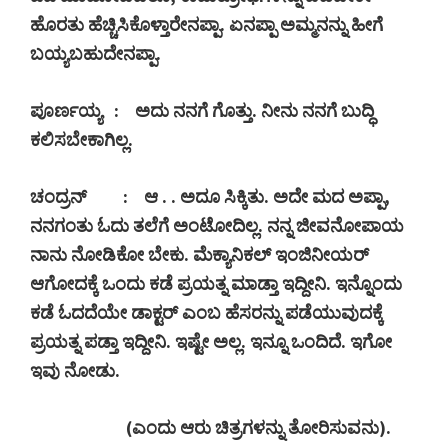
ಹೊರತು ಹೆಚ್ಚಿಸಿಕೊಳ್ತಾರೇನಪ್ಪಾ. ಏನಪ್ಪಾ ಅಮ್ಮನನ್ನು ಹೀಗೆ
ಬಯ್ಯಬಹುದೇನಪ್ಪಾ.
ಪೂರ್ಣಯ್ಯ
:
ಅದು ನನಗೆ ಗೊತ್ತು. ನೀನು ನನಗೆ ಬುದ್ಧಿ
ಕಲಿಸಬೇಕಾಗಿಲ್ಲ.
ಚಂದ್ರನ್
:
ಆ . . ಅದೂ ಸಿಕ್ಕಿತು. ಅದೇ ಮದ ಅಪ್ಪಾ
,
ನನಗಂತು ಓದು ತಲೆಗೆ ಅಂಟೋದಿಲ್ಲ. ನನ್ನ ಜೀವನೋಪಾಯ
ನಾನು ನೋಡಿಕೋ ಬೇಕು. ಮೆಕ್ಯಾನಿಕಲ್ ಇಂಜಿನೀಯರ್
ಆಗೋದಕ್ಕೆ ಒಂದು ಕಡೆ ಪ್ರಯತ್ನ ಮಾಡ್ತಾ ಇದ್ದೀನಿ. ಇನ್ನೊಂದು
ಕಡೆ ಓದದೆಯೇ ಡಾಕ್ಟರ್ ಎಂಬ ಹೆಸರನ್ನು ಪಡೆಯುವುದಕ್ಕೆ
ಪ್ರಯತ್ನ ಪಡ್ತಾ ಇದ್ದೀನಿ. ಇಷ್ಟೇ ಅಲ್ಲ. ಇನ್ನೂ ಒಂದಿದೆ. ಇಗೋ
ಇವು ನೋಡು.
(
ಎಂದು ಆರು ಚಿತ್ರಗಳನ್ನು ತೋರಿಸುವನು).