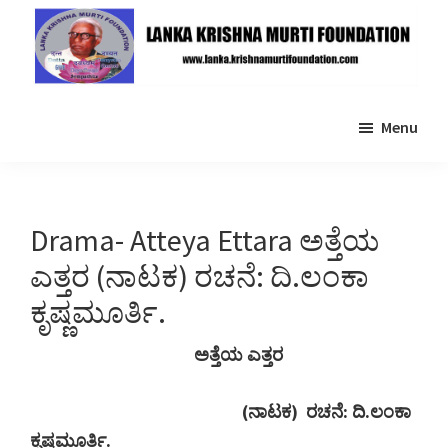
Skip
Skip
to
to
main
primary
Lanka
content
sidebar
Krishna
Menu
Murti
Foundation
Drama- Atteya Ettara ಅತ್ತೆಯ
ಎತ್ತರ (ನಾಟಕ) ರಚನೆ: ದಿ.ಲಂಕಾ
ಕೃಷ್ಣಮೂರ್ತಿ.
ಅತ್ತೆಯ ಎತ್ತರ
(
ನಾಟಕ)
ರಚನೆ: ದಿ.ಲಂಕಾ
ಕೃಷ್ಣಮೂರ್ತಿ.