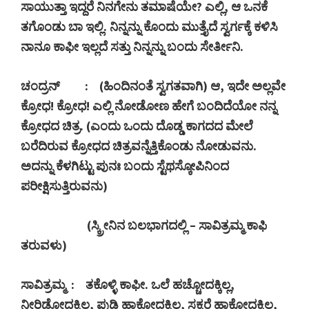
ಸಾಯುತ್ತಾ ಇದ್ದರೆ ನಿನಗೇನು ತಮಾಷೆಯೇ
?
ಎಲ್ಲಿ
,
ಆ ಒನಕೆ
ತಗೊಂಡು ಬಾ ಇಲ್ಲಿ. ನಿನ್ನನ್ನು ಕೊಂದು ಮುತ್ತೈದೆ ಸ್ವರ್ಗಕ್ಕೆ ಕಳಿಸಿ
ನಾನೂ ಕಾಫೀ ಇಲ್ಲದೆ ಸತ್ತು
ನಿನ್ನನ್ನು
ಬಂದು ಸೇರ್ತೀನಿ.
ಚಂದ್ರನ್
:
(
ಹಿಂದಿನಂತೆ ಸ್ವಗತವಾಗಿ) ಆ
,
ಇದೇ ಅಲ್ಲವೇ
ಕ್ರೋಧ! ಕ್ರೋಧ! ಎಲ್ಲಿ ನೋಡೋಣ ಹೇಗೆ ಬಂದಿದೆಯೋ ನನ್ನ
ಕ್ರೋಧದ ಚಿತ್ರ. (ಎಂದು ಒಂದು ದೊಡ್ಡ ಕಾಗದದ ಮೇಲೆ
ಬರೆದಿರುವ ಕ್ರೋಧದ ಚಿತ್ರವನ್ನೆತ್ತಿಕೊಂಡು ನೋಡುವನು.
ಅದನ್ನು ಕೆಳಗಿಟ್ಟು ಪುನಃ ಬಂದು ಸ್ಟೆಥಸ್ಕೋಪಿನಿಂದ
ಪರೀಕ್ಷಿಸುತ್ತಿರುವನು)
(
ಸ್ಕ್ರೀನಿನ ಬಲಭಾಗದಲ್ಲಿ – ಸಾವಿತ್ರಮ್ಮ ಕಾಫಿ
ತರುವಳು)
ಸಾವಿತ್ರಮ್ಮ
:
ತಕೊಳ್ಳಿ ಕಾಫೀ. ಒಲೆ ಹಚ್ಚೋದಕ್ಕಿಲ್ಲ
,
ನೀರಿಡೋದಕ್ಕಿಲ್ಲ
,
ಪುಡಿ ಹಾಕೋದಕ್ಕಿಲ್ಲ
,
ಸಕ್ಕರೆ ಹಾಕೋದಕ್ಕಿಲ್ಲ
,