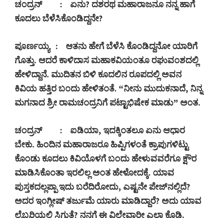
ಚಂದ್ರನ್
:
ಏನು
?
ದಶರಥ ಮಹಾರಾಜನೂ ನನ್ನ ಹಾಗೆ
ಕೂದಲು ಬೆಳೆಸಿಕೊಂಡಿದ್ದನೇ
?
ಪೂರ್ಣಯ್ಯ
:
ಆತನು ಹೇಗೆ ಬೆಳೆಸಿ ಕೊಂಡಿದ್ದನೋ ಯಾರಿಗೆ
ಗೊತ್ತು. ಆದರೆ ಕಾಳಿದಾಸ ಮಹಾಕವಿಯಂತೂ ರಘುವಂಶದಲ್ಲಿ
ಹೇಳಿದ್ದಾನೆ. ಮುದಿತನ ಬಿಳಿ ಕೂದಲಿನ ರೂಪದಲ್ಲಿ ಅವನ
ಕಿವಿಯ ಹತ್ತಿರ ಬಂದು
ಹೇಳಿತಂತೆ
.
“
ನೀನು ಮುದುಕನಾದೆ
,
ನಿನ್ನ
ಮಗನಾದ ಶ್ರೀ ರಾಮಚಂದ್ರನಿಗೆ ಪಟ್ಟಾಭಿಷೇಕ ಮಾಡು
”
ಅಂತ.
ಚಂದ್ರನ್
:
ಐಡಿಯಾ
,
ಇದಕ್ಕಿಂತಲೂ ಏನು ಆಧಾರ
ಬೇಕು. ಹಿಂದಿನ ಮಹಾರಾಜರೂ ಹಿಪ್ಪಿಗಳಂತೆ ಕ್ರಾಪುಗಳಿಟ್ಟು
ಕೊಂಡು ಕೂದಲು ಕಿವಿಯೊಳಗೆ ಬಂದು ಹೇಳುವವರೆಗೂ ಕ್ಷೌರ
ಮಾಡಿಸಿಕೊಂತಾ ಇರಲಿಲ್ಲ ಅಂತ ಹೇಳೋದಕ್ಕೆ. ಯಾವ
ಪುಸ್ತಕದಲ್ಲಪ್ಪಾ ಇದು ಬರೆದಿರೋದು
,
ಎಷ್ಟನೇ ಪೇಜ್‍ನಲ್ಲಿದೆ
?
ಅದರ ಇಂಗ್ಲೀಷ್ ತರ್ಜುಮೆ ಯಾರು ಮಾಡಿದ್ದಾರೆ
?
ಅದು ಯಾವ
ಲೈಬ್ರರಿಯಲ್ಲಿ ಸಿಗುತ್ತೆ
?
ನನಗೆ ಈ ವಿಲೇವಾರೀ ಎಲ್ಲಾ ಕೊಡಿ.