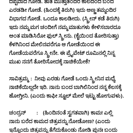
ದಪ್ಪವಾದ ಗೋಡೆ. ತಾತ ಮುತ್ತಾತಂದಿರ ಕಾಲದಿಂದ ಬಂದ
ಎರಡಡೀ ಗೋಡೆ. (ಹಿಂದಕ್ಕೆ ತಿರುಗಿ) ಇದು ಅಣ್ಣ ತಮ್ಮಂದಿರ
ವಿಭಾಗದ ಗೋಡೆ. ಒಂದೂ ಕಾಲಡೀದು. (ಸ್ಕ್ರೀನ್ ಕಡೆ ತಿರುಗಿ)
ಇದು ನಮ್ಮ ಮಗ ಚಂದೀಗೆ ನಮ್ಮ ಮಾತುಗಳು ಕೇಳಿಸಬಾರದೂ
ಅಂತ ಮಾಡಿಸಿರೋ ಫುಲ್ ಸ್ಕ್ರೀನು. (ಕೈಯಿಂದ ತೋರಿಸುತ್ತಾ)
ಕೆಳಗಿನಿಂದ ಮೇಲಿನವರೆಗೂ ಆ ಗೋಡೆಯಿಂದ ಈ
ಗೋಡೆಯವರೆಗೂ ಸ್ಕ್ರೀನೇ. ಈ ಪ್ರೈವೇಟ್ ರೂಮಿನಲ್ಲಿ ನಿನ್ನ
ಮುಖ ನನಗೆ ತೋರಿಸೋದಕ್ಕೆ ನಾಚಿಕೆಯೇಕೆ
?
ಸಾವಿತ್ರಮ್ಮ
:
ನೀವು ಎರಡು ಗೋಡೆ ಒಂದು ಸ್ಕ್ರೀನಿನ ಮಧ್ಯೆ
ನಾಚಿಕೆಯಿಲ್ಲದೇ ಇರಿ. ನಾನು ಬಂದ ಬಾಗಿಲಿನಿಂದ ನನ್ನ ಕೆಲಸಕ್ಕೆ
ಹೋಗ್ತೀನಿ. (ಎಂದು ಕಾಫೀ ಸ್ಟೂಲ್ ಮೇಲೆ ಇಟ್ಟು ಹೋಗುವಳು).
ಚಂದ್ರನ್
:
(
ಹಿಂದಿನಂತೆ ಸ್ವಗತವಾಗಿ) ಕಾಮ! ಎಲ್ಲಿ
ನಾನು ಬರೆದ ಕಾಮದ ಚಿತ್ರವನ್ನು ನೋಡೋಣ
? (
ಎಂದು
ಇನ್ನೊಂದು ಚಿತ್ರವನ್ನು ತೆಗೆದುಕೊಂಡು ನೋಡಿ ಪುನಃ ಬಂದು