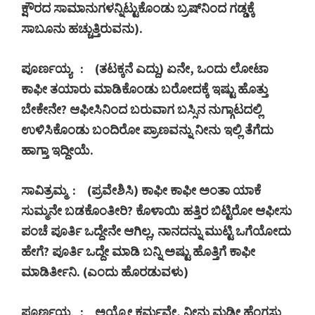
ಕ್ಷೌರದ ಸಾಮಾನುಗಳನ್ನಿಟ್ಟುಕೊಂಡು ಬ್ರಷ್‍ನಿಂದ ಗಡ್ಡಕ್ಕೆ
ಸಾಬೂನು ಹಚ್ಚುತ್ತಿರುವನು).
ಪೂರ್ಣಯ್ಯ
: (
ತಟಕ್ಕನೆ ಎದ್ದು) ಏನೇ
,
ಒಂದು ಲೋಟಾ
ಕಾಫೀ ತಯಾರು ಮಾಡಿಕೊಂಡು ಬರೋದಕ್ಕೆ ಇಷ್ಟು ಹೊತ್ತು
ಬೇಕೇನೇ
?
ಆಫೀಸಿನಿಂದ ಬರುವಾಗ ಬಸ್ಸಿನ ನುಗ್ಗಾಟದಲ್ಲಿ
ಉಳಿಸಿಕೊಂಡು ಬಂದಿರೋ ಪ್ರಾಣವನ್ನು ನೀನು ಇಲ್ಲಿ ತೆಗೆದು
ಹಾಗ್ತಾ ಇದ್ದೀಯೆ.
ಸಾವಿತ್ರಮ್ಮ
: (
ಪ್ರವೇಶಿಸಿ) ಕಾಫೀ ಕಾಫೀ ಅಂತಾ ಯಾಕೆ
ಸುಮ್ಮನೇ ಬಡಕೊಂತೀರಿ
?
ಕೊಳಾಯಿ ಹತ್ತಿರ ಬಿಟ್ಟಿರೋ ಆಫೀಸು
ಪಂಚೆ ಪೂರ್ತಿ ಒದ್ದೇನೇ ಆಗಿಲ್ಲ
,
ನಾನದನ್ನು ಮುಟ್ಟಿ ಒಗೆಯೋದು
ಹೇಗೆ
?
ಪೂರ್ತಿ ಒದ್ದೇ ಮಾಡಿ ಬನ್ನಿ ಅಷ್ಟು ಹೊತ್ತಿಗೆ ಕಾಫೀ
ಮಾಡಿರ್ತೀನಿ
. (ಎಂದು ಹೊರಡುವಳು)
ಪೂರ್ಣಯ್ಯ
:
ಅಯ್ಯೋ ಕರ್ಮವೇ
,
ನೀನು ಮಡೀ ಹೆಂಗಸು