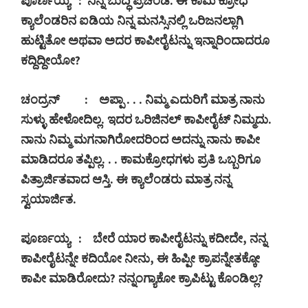
ಪೂರ್ಣಯ್ಯ
:
ನಿನ್ನ ಬುದ್ಧಿ ಪ್ರಚಂಡ. ಈ ಕಾಮ ಕ್ರೋಧ
ಕ್ಯಾಲೆಂಡರಿನ
ಐಡಿಯ
ನಿನ್ನ ಮನಸ್ಸಿನಲ್ಲಿ ಒರಿಜನಲ್ಲಾಗಿ
ಹುಟ್ಟಿತೋ ಅಥವಾ ಅದರ ಕಾಪೀರೈಟನ್ನು ಇನ್ನಾರಿಂದಾದರೂ
ಕದ್ದಿದ್ದೀಯೋ
?
ಚಂದ್ರನ್
:
ಅಪ್ಪಾ . . . ನಿಮ್ಮ ಎದುರಿಗೆ ಮಾತ್ರ ನಾನು
ಸುಳ್ಳು ಹೇಳೋದಿಲ್ಲ. ಇದರ ಒರಿಜಿನಲ್ ಕಾಪೀರೈಟ್ ನಿಮ್ಮದು.
ನಾನು ನಿಮ್ಮ ಮಗನಾಗಿರೋದರಿಂದ ಅದನ್ನು ನಾನು ಕಾಪೀ
ಮಾಡಿದರೂ ತಪ್ಪಿಲ್ಲ. . . ಕಾಮಕ್ರೋಧಗಳು ಪ್ರತಿ ಒಬ್ಬರಿಗೂ
ಪಿತ್ರಾರ್ಜಿತವಾದ ಆಸ್ತಿ. ಈ ಕ್ಯಾಲೆಂಡರು ಮಾತ್ರ ನನ್ನ
ಸ್ವಯಾರ್ಜಿತ.
ಪೂರ್ಣಯ್ಯ
:
ಬೇರೆ ಯಾರ ಕಾಪೀರೈಟನ್ನು ಕದೀದೇ
,
ನನ್ನ
ಕಾಪೀರೈಟನ್ನೇ ಕದಿಯೋ ನೀನು
,
ಈ ಹಿಪ್ಪೀ ಕ್ರಾಪನ್ನೇತಕ್ಕೋ
ಕಾಪೀ ಮಾಡಿರೋದು
?
ನನ್ನಂಗ್ಯಾಕೋ ಕ್ರಾಪಿಟ್ಟು ಕೊಂಡಿಲ್ಲ
?