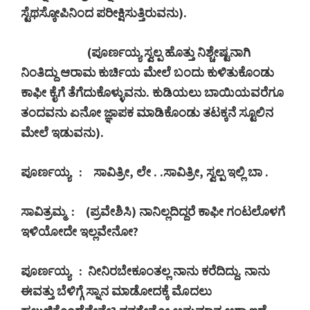
ಸ್ಟೆಥಸ್ಕೋಪಿನಿಂದ ಪರೀಕ್ಷಿಸುತ್ತಿರುವನು).
(
ಪೂರ್ಣಯ್ಯ ಸ್ವಲ್ಪ ಹೊತ್ತು ನಿಶ್ಚೇಷ್ಟನಾಗಿ
ನಿಂತಿದ್ದು ಆರಾಮ ಕುರ್ಚಿಯ ಮೇಲೆ ಬಂದು ಕುಳಿತುಕೊಂಡು
ಕಾಫೀ ಕೈಗೆ ತೆಗೆದುಕೊಳ್ಳುವನು. ಕುಡಿಯಲು ಬಾಯಿಯವರೆಗೂ
ತಂದವನು ಏನೋ ಜ್ಞಾಪಕ ಮಾಡಿಕೊಂಡು ತಟಕ್ಕನೆ ಸ್ಟೂಲಿನ
ಮೇಲೆ ಇಡುವನು).
ಪೂರ್ಣಯ್ಯ
:
ಸಾವಿತ್ರೀ
,
ಲೇ . .ಸಾವಿತ್ರೀ
,
ಸ್ವಲ್ಪ ಇಲ್ಲಿ ಬಾ .
ಸಾವಿತ್ರಮ್ಮ
: (
ಪ್ರವೇಶಿಸಿ) ನಾನಿಲ್ಲದಿದ್ದರೆ ಕಾಫೀ ಗಂಟಲೊಳಗೆ
ಇಳಿಯೋದೇ ಇಲ್ಲವೇನೋ
?
ಪೂರ್ಣಯ್ಯ
:
ನೀನಿರಬೇಕೂಂತಲ್ಲ ನಾನು ಕರೆದಿದ್ದು. ನಾನು
ಈವತ್ತು ಬೆಳಿಗ್ಗೆ ಸ್ನಾನ ಮಾಡೋದಕ್ಕೆ ಮೊದಲು