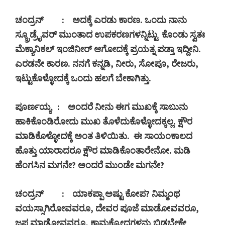
ಚಂದ್ರನ್
:
ಅದಕ್ಕೆ ಎರಡು ಕಾರಣ. ಒಂದು ನಾನು
ಸ್ಕ್ರೂಡ್ರೈವರ್ ಮುಂತಾದ ಉಪಕರಣಗಳನ್ನಿಟ್ಟು
ಕೊಂಡು ಸ್ವತಃ
ಮೆಕ್ಯಾನಿಕಲ್ ಇಂಜಿನೀರ್ ಆಗೋದಕ್ಕೆ ಪ್ರಯತ್ನ ಪಡ್ತಾ ಇದ್ದೀನಿ.
ಎರಡನೇ ಕಾರಣ. ನನಗೆ ಕನ್ನಡಿ
,
ನೀರು
,
ಸೋಪೂ
,
ರೇಜರು
,
ಇಟ್ಟುಕೊಳ್ಳೋದಕ್ಕೆ ಒಂದು ಹಲಗೆ ಬೇಕಾಗಿತ್ತು.
ಪೂರ್ಣಯ್ಯ
:
ಅಂದರೆ ನೀನು ಈಗ ಮುಖಕ್ಕೆ ಸಾಬುನು
ಹಾಕಿಕೊಂಡಿರೋದು ಮುಖ ತೊಳೆದುಕೊಳ್ಳೋದಕ್ಕಲ್ಲ. ಕ್ಷೌರ
ಮಾಡಿಕೊಳ್ಳೋದಕ್ಕೆ ಅಂತ ತಿಳಿಯಿತು.
ಈ ಸಾಯಂಕಾಲದ
ಹೊತ್ತು ಯಾರಾದರೂ ಕ್ಷೌರ ಮಾಡಿಕೊಂತಾರೇನೋ. ಮಡಿ
ಹೆಂಗಸಿನ ಮಗನೇ
?
ಅಂದರೆ ಮುಂಡೇ ಮಗನೇ
?
ಚಂದ್ರನ್
:
ಯಾಕಪ್ಪಾ ಅಷ್ಟು ಕೋಪ
?
ನಿಮ್ಮಂಥ
ವಯಸ್ಸಾಗಿರೋವವರೂ
,
ದೇವರ ಪೂಜೆ ಮಾಡೋವವರೂ
,
ಜಪ ಮಾಡೋವವರೂ
,
ಕಾಮಕ್ರೋಧಗಳನ್ನು ಬಿಡಬೇಕೇ