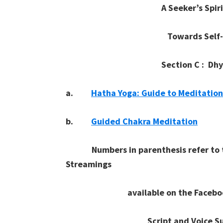
A Seeker’s Spiritual 
Towards Self-Reali
Section C : Dhyana
a.
Hatha Yoga: Guide to Meditation
b.
Guided Chakra Meditation
Numbers in parenthesis refer to th
Streamings
available on the Facebook a
Script and Voice Supp