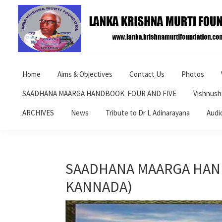
Skip
Skip
Skip
to
to
to
primary
main
primary
navigation
content
sidebar
Lanka
Krishna
Home
Aims & Objectives
Contact Us
Photos
Murti
Foundation
SAADHANA MAARGA HANDBOOK FOUR AND FIVE
Vishnush
ARCHIVES
News
Tribute to Dr L Adinarayana
Audi
SAADHANA MAARGA HAN
KANNADA)