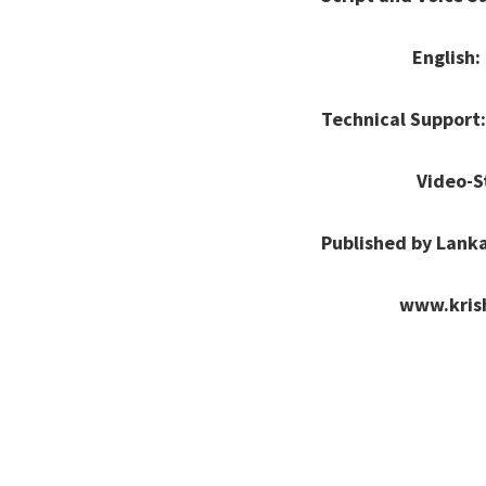
English: Dr L. Adinara
Technical Support:
Video-Streaming: Sr
Published by Lanka Krishn
www.krishnamurtifo
202