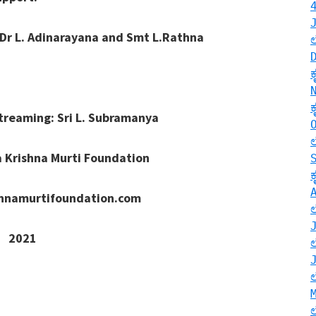
yana and Smt L.Rathna
i L. Subramanya
a Murti Foundation
undation.com
1