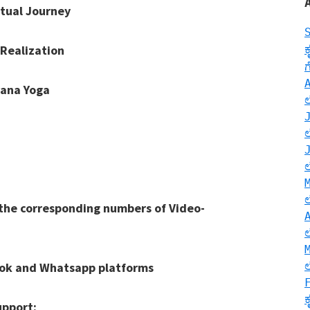
Journey
zation
 Yoga
e corresponding numbers of Video-
nd Whatsapp platforms
ort: