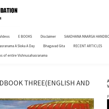
Videos
E BOOKS
Disclaimer
SAADHANA MAARGA HANDBO
asranama A Sloka A Day
Bhagavad Gita
RECENT ARTICLES
os of entire Vishnusahasranama
DBOOK THREE(ENGLISH AND
P